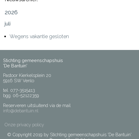
2026
juli
Wegens vakantie gesloten
Stichting gemeenschapshuis
'De Bantuin'
Pastoor Kierkelsplein 20
5916 SW Venlo
tel. 077-3515413
bgg. 06-52122359
Reserveren uitsluitend via de mail
info@debantuin.nl
Onze privacy policy
© Copyright 2019 by Stichting gemeenschapshuis 'De Bantuin'.